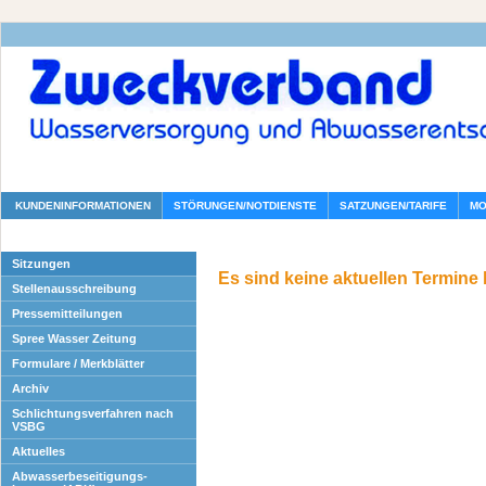
KUNDENINFORMATIONEN
STÖRUNGEN/NOTDIENSTE
SATZUNGEN/TARIFE
MO
Sitzungen
Es sind keine aktuellen Termine
Stellenausschreibung
Pressemitteilungen
Spree Wasser Zeitung
Formulare / Merkblätter
Archiv
Schlichtungsverfahren nach
VSBG
Aktuelles
Abwasserbeseitigungs-