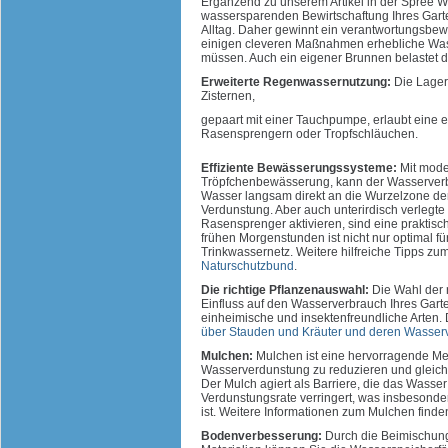
Ergänzend zu unserem Artikel in der Spree Wa
wassersparenden Bewirtschaftung Ihres Gart
Alltag. Daher gewinnt ein verantwortungsb
einigen cleveren Maßnahmen erhebliche Wass
müssen. Auch ein eigener Brunnen belastet d
Erweiterte Regenwassernutzung:
Die Lager
Zisternen,
gepaart mit einer Tauchpumpe, erlaubt eine ei
Rasensprengern oder Tropfschläuchen.
Effiziente Bewässerungssysteme:
Mit mode
Tröpfchenbewässerung, kann der Wasserverbra
Wasser langsam direkt an die Wurzelzone de
Verdunstung. Aber auch unterirdisch verlegt
Rasensprenger aktivieren, sind eine praktisc
frühen Morgenstunden ist nicht nur optimal fü
Trinkwassernetz. Weitere hilfreiche Tipps zu
Naturschutzbund
.
Die richtige Pflanzenauswahl:
Die Wahl der 
Einfluss auf den Wasserverbrauch Ihres Gart
einheimische und insektenfreundliche Arten
über Stauden und Kräuter und deren Wasser
Mulchen:
Mulchen ist eine hervorragende Me
Wasserverdunstung zu reduzieren und gleichz
Der Mulch agiert als Barriere, die das Wasse
Verdunstungsrate verringert, was insbesond
ist. Weitere Informationen zum Mulchen find
Bodenverbesserung:
Durch die Beimischun