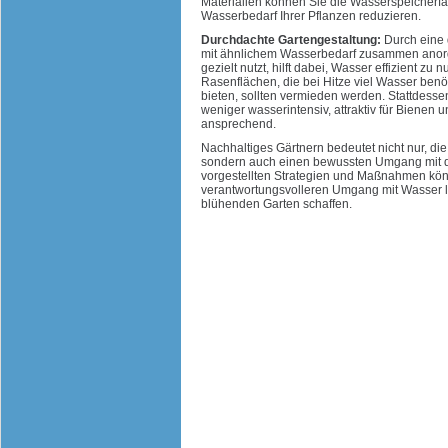
Materialien können Sie die Wasserspeicherf
Wasserbedarf Ihrer Pflanzen reduzieren.
Durchdachte Gartengestaltung:
Durch eine 
mit ähnlichem Wasserbedarf zusammen anor
gezielt nutzt, hilft dabei, Wasser effizient z
Rasenflächen, die bei Hitze viel Wasser ben
bieten, sollten vermieden werden. Stattdesse
weniger wasserintensiv, attraktiv für Bienen
ansprechend.
Nachhaltiges Gärtnern bedeutet nicht nur, d
sondern auch einen bewussten Umgang mit de
vorgestellten Strategien und Maßnahmen kön
verantwortungsvolleren Umgang mit Wasser lei
blühenden Garten schaffen.